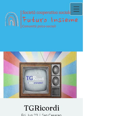
TGRicordi
Fri, Jun 23
  |  
San Cesareo